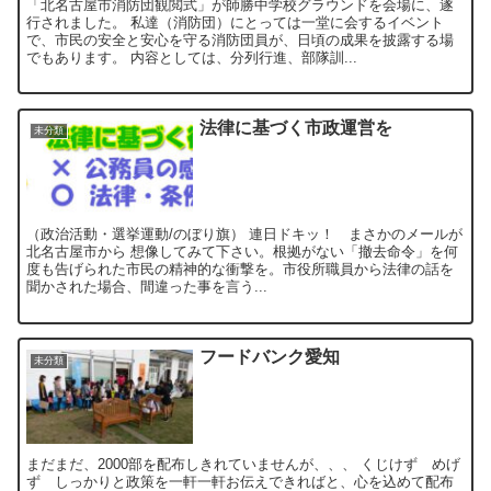
「北名古屋市消防団観閲式」が師勝中学校グラウンドを会場に、遂
行されました。 私達（消防団）にとっては一堂に会するイベント
で、市民の安全と安心を守る消防団員が、日頃の成果を披露する場
でもあります。 内容としては、分列行進、部隊訓...
法律に基づく市政運営を
未分類
（政治活動・選挙運動/のぼり旗） 連日ドキッ！ まさかのメールが
北名古屋市から 想像してみて下さい。根拠がない「撤去命令」を何
度も告げられた市民の精神的な衝撃を。市役所職員から法律の話を
聞かされた場合、間違った事を言う...
フードバンク愛知
未分類
まだまだ、2000部を配布しきれていませんが、、、 くじけず めげ
ず しっかりと政策を一軒一軒お伝えできればと、心を込めて配布