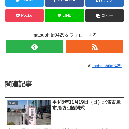
Twitter
Facebook
はてブ
Pocket
LINE
コピー
matsushita0429をフォローする
matsushita0429
関連記事
令和5年11月19日（日）北名古屋
未分類
市消防団観閲式