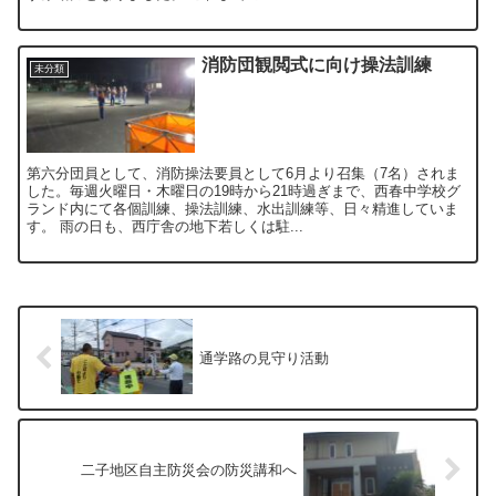
消防団観閲式に向け操法訓練
未分類
第六分団員として、消防操法要員として6月より召集（7名）されま
した。毎週火曜日・木曜日の19時から21時過ぎまで、西春中学校グ
ランド内にて各個訓練、操法訓練、水出訓練等、日々精進していま
す。 雨の日も、西庁舎の地下若しくは駐...
通学路の見守り活動
二子地区自主防災会の防災講和へ