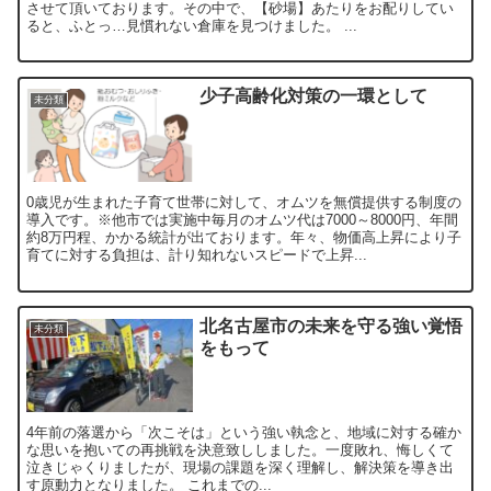
させて頂いております。その中で、【砂場】あたりをお配りしてい
ると、ふとっ…見慣れない倉庫を見つけました。 ...
少子高齢化対策の一環として
未分類
0歳児が生まれた子育て世帯に対して、オムツを無償提供する制度の
導入です。※他市では実施中毎月のオムツ代は7000～8000円、年間
約8万円程、かかる統計が出ております。年々、物価高上昇により子
育てに対する負担は、計り知れないスピードで上昇...
北名古屋市の未来を守る強い覚悟
未分類
をもって
4年前の落選から「次こそは」という強い執念と、地域に対する確か
な思いを抱いての再挑戦を決意致ししました。一度敗れ、悔しくて
泣きじゃくりましたが、現場の課題を深く理解し、解決策を導き出
す原動力となりました。 これまでの...