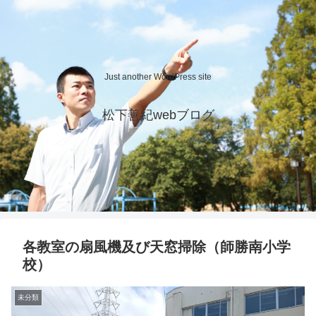
Just another WordPress site
松下善紀webブログ
各教室の扇風機及び天窓掃除（師勝南小学
校）
未分類