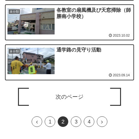
各教室の扇風機及び天窓掃除（師
未分類
勝南小学校）
2023.10.02
通学路の見守り活動
未分類
2023.09.14
次のページ
2
1
3
4